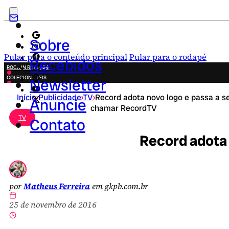
Sobre
Pular para o conteúdo principal
Pular para o rodapé
Recebidos
ROCK IN RIO 2026
COLECIONÁVEIS
Newsletter
FESTA JUNINA
Início
›
Publicidade
›
TV
›
Record adota novo logo e passa a s
NOVIDADES
Anuncie
chamar RecordTV
CAMPANHAS CRIATIVAS
TV
Contato
Record adota
por
Matheus Ferreira
em gkpb.com.br
25 de novembro de 2016