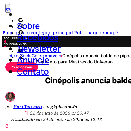
Sobre
Pular para o conteúdo principal
Pular para o rodapé
Recebidos
ROCK IN RIO 2026
COLECIONÁVEIS
Newsletter
FESTA JUNINA
Início
›
Geek
›
Colecionáveis
›
Cinépolis anuncia balde de pipo
NOVIDADES
Anuncie
do Esqueleto para Mestres do Universo
CAMPANHAS CRIATIVAS
Colecionáveis
Contato
Cinépolis anuncia bald
por
Yuri Teixeira
em
gkpb.com.br
21 de maio de 2026 às 20:47
Atualizado em 24 de maio de 2026 às 12:13