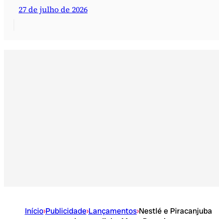
27 de julho de 2026
Início
›
Publicidade
›
Lançamentos
›
Nestlé e Piracanjuba