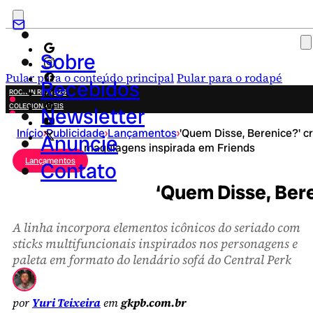
Sobre
Pular para o conteúdo principal
Pular para o rodapé
Recebidos
ROCK IN RIO 2026
COLECIONÁVEIS
Newsletter
FESTA JUNINA
Início
›
Publicidade
›
Lançamentos
›
'Quem Disse, Berenice?' cr
NOVIDADES
Anuncie
maquiagens inspirada em Friends
CAMPANHAS CRIATIVAS
Lançamentos
Contato
‘Quem Disse, Bere
A linha incorpora elementos icônicos do seriado com
sticks multifuncionais inspirados nos personagens e
paleta em formato do lendário sofá do Central Perk
por
Yuri Teixeira
em
gkpb.com.br