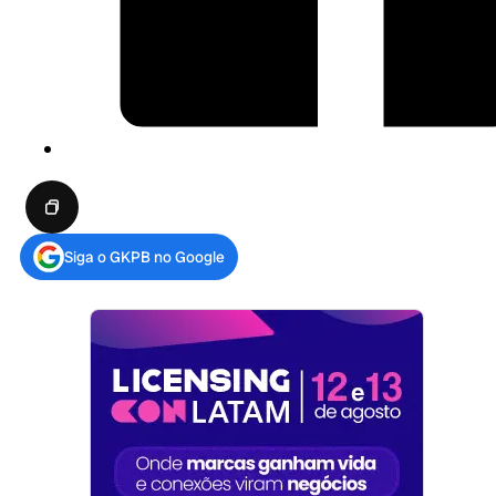
Siga o GKPB no Google