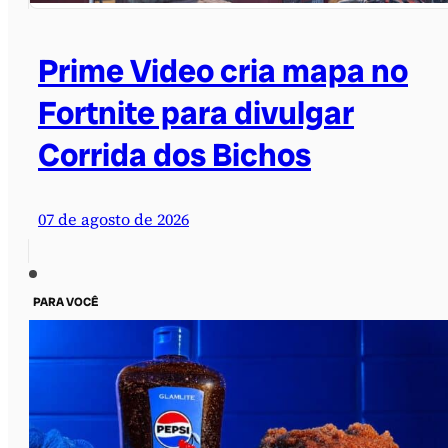
Prime Video cria mapa no
Fortnite para divulgar
Corrida dos Bichos
07 de agosto de 2026
PARA VOCÊ