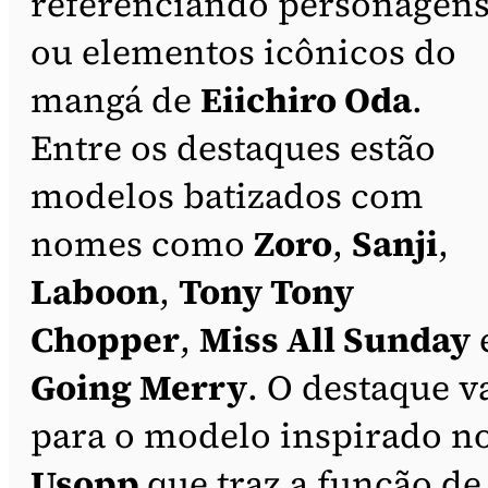
referenciando personagen
ou elementos icônicos do
mangá de
Eiichiro Oda
.
Entre os destaques estão
modelos batizados com
nomes como
Zoro
,
Sanji
,
Laboon
,
Tony Tony
Chopper
,
Miss All Sunday
Going Merry
. O destaque v
para o modelo inspirado n
Usopp
que traz a função de