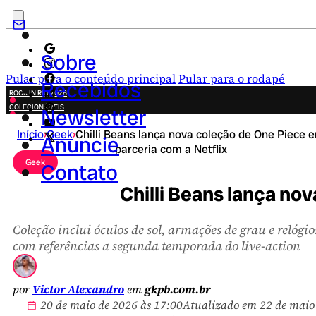
Sobre
Pular para o conteúdo principal
Pular para o rodapé
Recebidos
ROCK IN RIO 2026
COLECIONÁVEIS
Newsletter
FESTA JUNINA
Início
›
Geek
›
Chilli Beans lança nova coleção de One Piece 
NOVIDADES
Anuncie
parceria com a Netflix
CAMPANHAS CRIATIVAS
Geek
Contato
Chilli Beans lança no
Coleção inclui óculos de sol, armações de grau e relógio
com referências a segunda temporada do live-action
por
Victor Alexandro
em
gkpb.com.br
20 de maio de 2026 às 17:00
Atualizado em 22 de maio