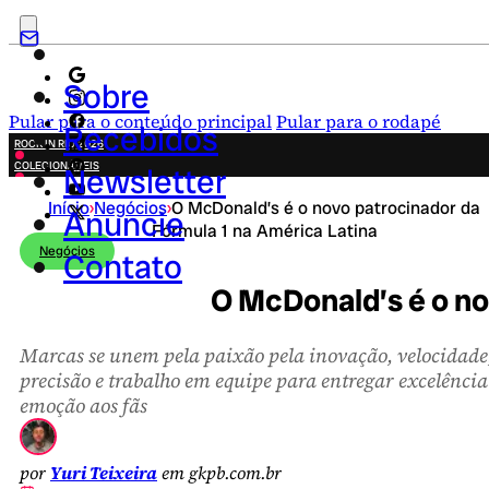
Sobre
Pular para o conteúdo principal
Pular para o rodapé
Recebidos
ROCK IN RIO 2026
COLECIONÁVEIS
Newsletter
FESTA JUNINA
Início
›
Negócios
›
O McDonald’s é o novo patrocinador da
NOVIDADES
Anuncie
Fórmula 1 na América Latina
CAMPANHAS CRIATIVAS
Negócios
Contato
O McDonald’s é o no
Marcas se unem pela paixão pela inovação, velocidade
precisão e trabalho em equipe para entregar excelência
emoção aos fãs
por
Yuri Teixeira
em gkpb.com.br