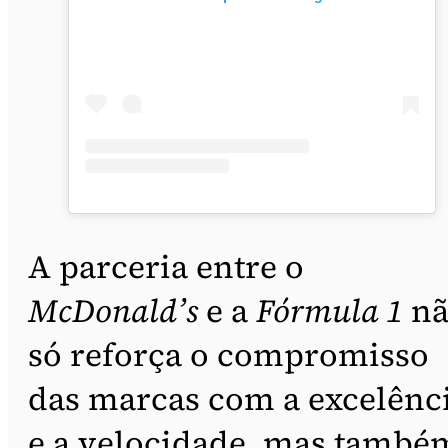
A parceria entre o
McDonald’s
e a
Fórmula 1
nã
só reforça o compromisso
das marcas com a excelênc
e a velocidade, mas també