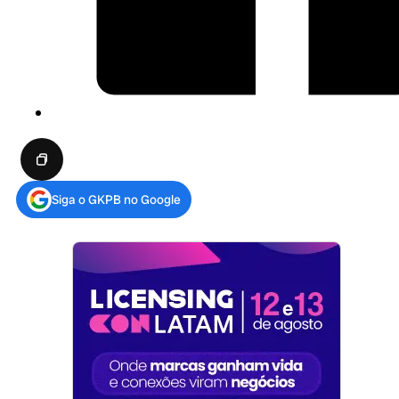
Siga o GKPB no Google