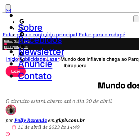
Sobre
Pular para o conteúdo principal
Pular para o rodapé
Recebidos
ROCK IN RIO 2026
COLECIONÁVEIS
Newsletter
FESTA JUNINA
Início
›
Publicidade
›
Lazer
›
Mundo dos Infláveis chega ao Par
NOVIDADES
Anuncie
Ibirapuera
CAMPANHAS CRIATIVAS
Lazer
Contato
Mundo dos 
O circuito estará aberto até o dia 30 de abril
por
Polly Rezende
em
gkpb.com.br
11 de abril de 2023 às 14:49