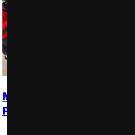
Mundo dos Infláveis cheg
Parque Ibirapuera