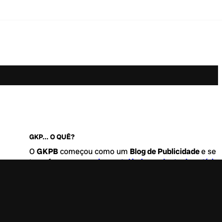
GKP... O QUÊ?
O
GKPB
começou como um
Blog de Publicidade
e se
transformou no
maior portal independente de notícia
Marketing e Comunicação do Brasil
.
Este é um lugar para abordar tudo o que acontece d
interessante no mercado, com um destaque para pau
de
diversidade, geração Z
e
universo geek
. Entre, tire