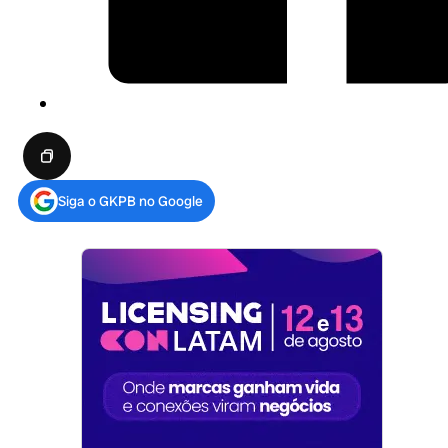
Siga o GKPB no Google