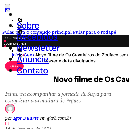
Sobre
Pular para o conteúdo principal
Pular para o rodapé
Recebidos
ROCK IN RIO 2026
COLECIONÁVEIS
Newsletter
FESTA JUNINA
Início
›
Geek
›
Novo filme de Os Cavaleiros do Zodíaco tem
NOVIDADES
Anuncie
teaser e data divulgados
CAMPANHAS CRIATIVAS
Geek
Contato
Novo filme de Os Cav
Filme irá acompanhar a jornada de Seiya para
conquistar a armadura de Pégaso
por
Igor Duarte
em gkpb.com.br
16 de fevereiro de 2023