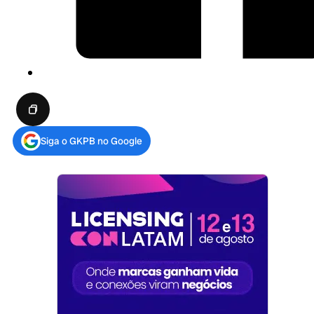
Siga o GKPB no Google