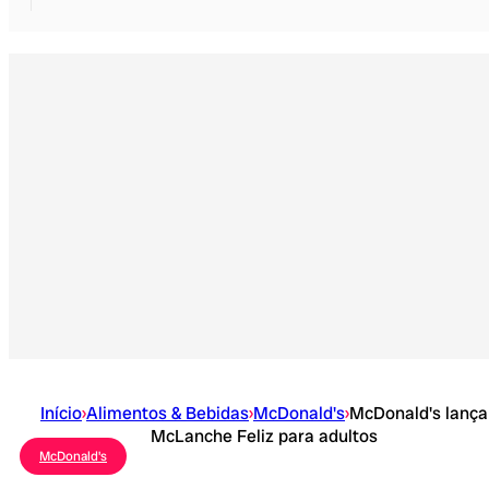
Início
›
Alimentos & Bebidas
›
McDonald's
›
McDonald's lança
McLanche Feliz para adultos
McDonald's