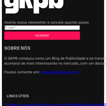
Assine nossa newsletter e cancele quando quiser.
SOBRE NÓS
O GKPB começou como um Blog de Publicidade e se transfor
acontece de mais interessante no mercado, com um destaque
Pautas somente em:
redacao@gkpb.com.br
LINKS ÚTEIS
Envie sua pauta
Encontrou um erro?
Recebidos
Anuncie
GK