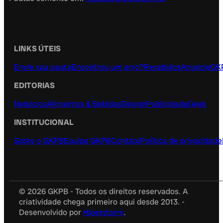
LINKS ÚTEIS
Envie sua pauta
Encontrou um erro?
Recebidos
Anuncie
GK
EDITORIAS
Negócios
Alimentos & Bebidas
Design
Publicidade
Geek
INSTITUCIONAL
Sobre o GKPB
Equipe GKPB
Contato
Política de privacidade
© 2026 GKPB - Todos os direitos reservados. A
criatividade chega primeiro aqui desde 2013. -
Desenvolvido por
Hiperstorm
.