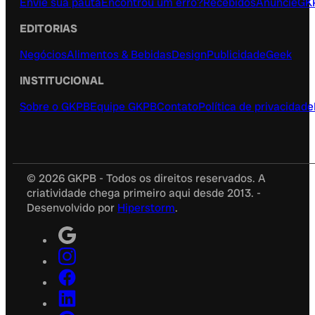
Envie sua pauta
Encontrou um erro?
Recebidos
Anuncie
GK
EDITORIAS
Negócios
Alimentos & Bebidas
Design
Publicidade
Geek
INSTITUCIONAL
Sobre o GKPB
Equipe GKPB
Contato
Política de privacidade
© 2026 GKPB - Todos os direitos reservados. A
criatividade chega primeiro aqui desde 2013. -
Desenvolvido por
Hiperstorm
.