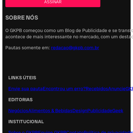
SOBRE NÓS
O GKPB começou como um Blog de Publicidade e se transfor
acontece de mais interessante no mercado, com um destaque
Pautas somente em:
redacao@gkpb.com.br
LINKS ÚTEIS
Envie sua pauta
Encontrou um erro?
Recebidos
Anuncie
GK
EDITORIAS
Negócios
Alimentos & Bebidas
Design
Publicidade
Geek
INSTITUCIONAL
Sobre o GKPB
Equipe GKPB
Contato
Política de privacidade