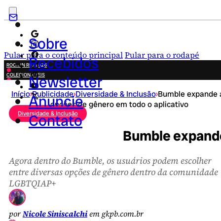
Sobre
Pular para o conteúdo principal
Pular para o rodapé
Recebidos
ROCK IN RIO 2026
COLECIONÁVEIS
Newsletter
FESTA JUNINA
Início
›
Publicidade
›
Diversidade & Inclusão
›
Bumble expande 
NOVIDADES
Anuncie
opções de gênero em todo o aplicativo
CAMPANHAS CRIATIVAS
Diversidade & Inclusão
Contato
Bumble expande
Agora dentro do Bumble, os usuários podem escolher
entre diversas opções de gênero dentro da comunidade
LGBTQIAP+
por
Nicole Siniscalchi
em gkpb.com.br