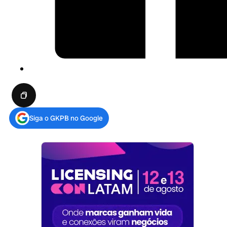
Siga o GKPB no Google