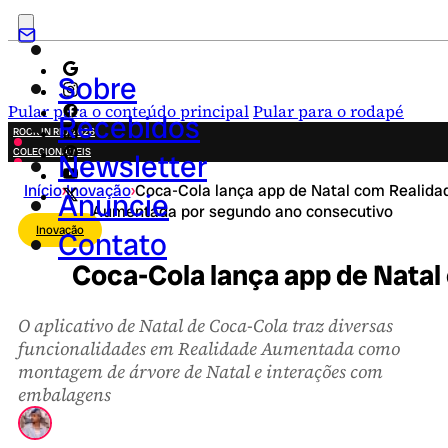
Sobre
Pular para o conteúdo principal
Pular para o rodapé
Recebidos
ROCK IN RIO 2026
COLECIONÁVEIS
Newsletter
FESTA JUNINA
Início
›
Inovação
›
Coca-Cola lança app de Natal com Realida
NOVIDADES
Anuncie
Aumentada por segundo ano consecutivo
CAMPANHAS CRIATIVAS
Inovação
Contato
Coca-Cola lança app de Nata
O aplicativo de Natal de Coca-Cola traz diversas
funcionalidades em Realidade Aumentada como
montagem de árvore de Natal e interações com
embalagens