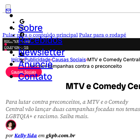
Sobre
Pular para o conteúdo principal
Pular para o rodapé
Recebidos
ROCK IN RIO 2026
COLECIONÁVEIS
Newsletter
FESTA JUNINA
Início
›
Publicidade
›
Causas Sociais
›
MTV e Comedy Central
NOVIDADES
Anuncie
lançam campanhas contra o preconceito
CAMPANHAS CRIATIVAS
Causas Sociais
Contato
MTV e Comedy Cen
Para lutar contra preconceitos, a MTV e o Comedy
Central vão lançar duas campanhas focadas nos temas
LGBTQIA+ e racismo. Saiba mais.
por
Kelly Iida
em
gkpb.com.br