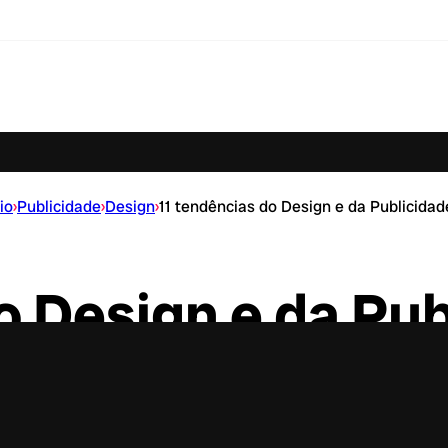
cio
›
Publicidade
›
Design
›
11 tendências do Design e da Publicida
o Design e da Pu
2019