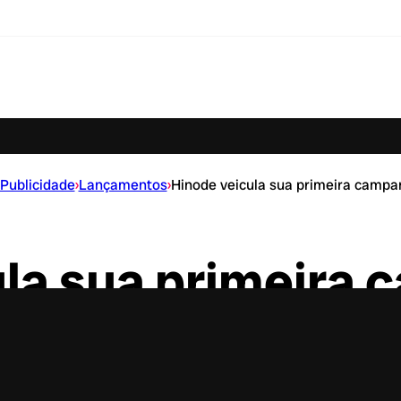
Publicidade
›
Lançamentos
›
Hinode veicula sua primeira campa
ula sua primeira
nacional