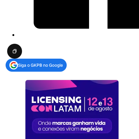
Siga o GKPB no Google