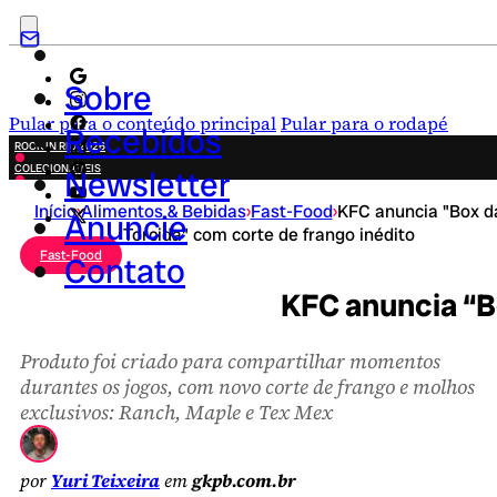
Sobre
Pular para o conteúdo principal
Pular para o rodapé
Recebidos
ROCK IN RIO 2026
COLECIONÁVEIS
Newsletter
FESTA JUNINA
Início
›
Alimentos & Bebidas
›
Fast-Food
›
KFC anuncia "Box d
NOVIDADES
Anuncie
Torcida" com corte de frango inédito
CAMPANHAS CRIATIVAS
Fast-Food
Contato
KFC anuncia “B
Produto foi criado para compartilhar momentos
durantes os jogos, com novo corte de frango e molhos
exclusivos: Ranch, Maple e Tex Mex
por
Yuri Teixeira
em
gkpb.com.br