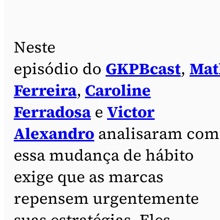
Neste
episódio do
GKPBcast
,
Mat
Ferreira
,
Caroline
Ferradosa
e
Victor
Alexandro
analisaram com
essa mudança de hábito
exige que as marcas
repensem urgentemente
suas estratégias. Eles