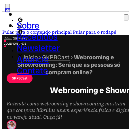
Sobre
Pular para o conteúdo principal
Pular para o rodapé
Recebidos
ROCK IN RIO 2026
COLECIONÁVEIS
Newsletter
FESTA JUNINA
NOVIDADES
Anuncie
Início
›
GKPBCast
›
Webrooming e
CAMPANHAS CRIATIVAS
Showrooming: Será que as pessoas só
Contato
compram online?
GKPBCast
Webrooming e Showro
Entenda como webrooming e showrooming mostram
que compras híbridas unem experiência física e digita
no varejo atual. Ouça já!