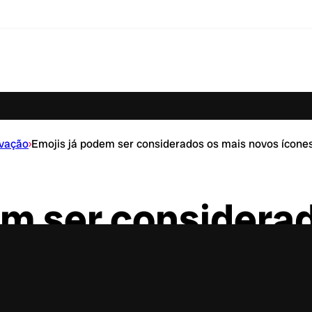
ovação
›
Emojis já podem ser considerados os mais novos ícones
em ser considera
cones da cultura