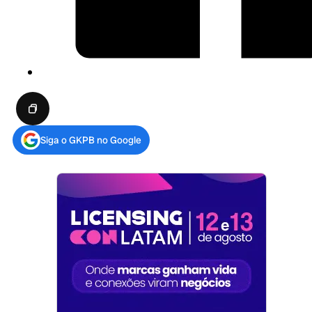
Siga o GKPB no Google