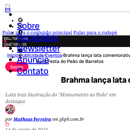
Sobre
Pular para o conteúdo principal
Pular para o rodapé
Recebidos
ROCK IN RIO 2026
COLECIONÁVEIS
Newsletter
FESTA JUNINA
Início
›
Publicidade
›
Eventos
›
Brahma lança lata comemorati
NOVIDADES
Anuncie
para Festa do Peão de Barretos
CAMPANHAS CRIATIVAS
Eventos
Contato
Brahma lança lata
Lata traz ilustração do 'Monumento ao Peão' em
destaque
por
Matheus Ferreira
em gkpb.com.br
14 de agosto de 2024