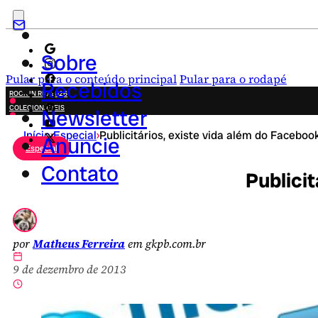
Sobre
Pular para o conteúdo principal
Pular para o rodapé
Recebidos
ROCK IN RIO 2026
COLECIONÁVEIS
Newsletter
FESTA JUNINA
Início
›
Especial
›
Publicitários, existe vida além do Faceboo
NOVIDADES
Anuncie
Especial
CAMPANHAS CRIATIVAS
Contato
Publicit
por
Matheus Ferreira
em gkpb.com.br
9 de dezembro de 2013