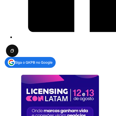
Siga o GKPB no Google