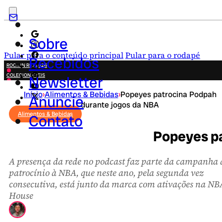
Sobre
Pular para o conteúdo principal
Pular para o rodapé
Recebidos
ROCK IN RIO 2026
COLECIONÁVEIS
Newsletter
FESTA JUNINA
Início
›
Alimentos & Bebidas
›
Popeyes patrocina Podpah
NOVIDADES
Anuncie
durante jogos da NBA
CAMPANHAS CRIATIVAS
Alimentos & Bebidas
Contato
Popeyes pa
A presença da rede no podcast faz parte da campanha 
patrocínio à NBA, que neste ano, pela segunda vez
consecutiva, está junto da marca com ativações na NB
House