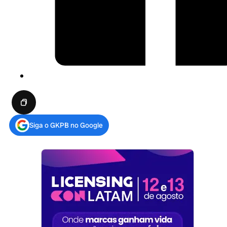
Siga o GKPB no Google