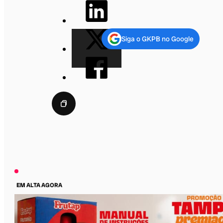
Siga o GKPB no Google
EM ALTA AGORA