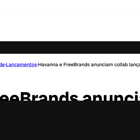
de
›
Lançamentos
›
Havanna e FreeBrands anunciam collab lança
reeBrands anunci
 hidratantes labi