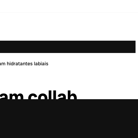
m hidratantes labiais
am collab
ais