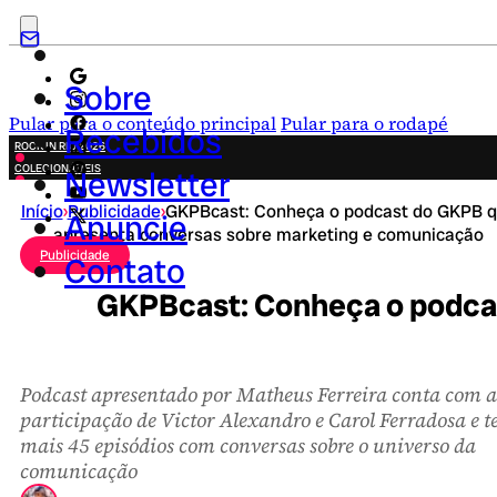
Sobre
Pular para o conteúdo principal
Pular para o rodapé
Recebidos
ROCK IN RIO 2026
COLECIONÁVEIS
Newsletter
FESTA JUNINA
Início
›
Publicidade
›
GKPBcast: Conheça o podcast do GKPB 
NOVIDADES
Anuncie
apresenta conversas sobre marketing e comunicação
CAMPANHAS CRIATIVAS
Publicidade
Contato
GKPBcast: Conheça o podcas
Podcast apresentado por Matheus Ferreira conta com a
participação de Victor Alexandro e Carol Ferradosa e 
mais 45 episódios com conversas sobre o universo da
comunicação