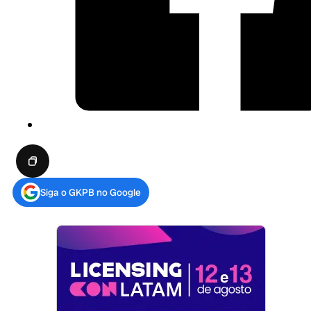
Siga o GKPB no Google