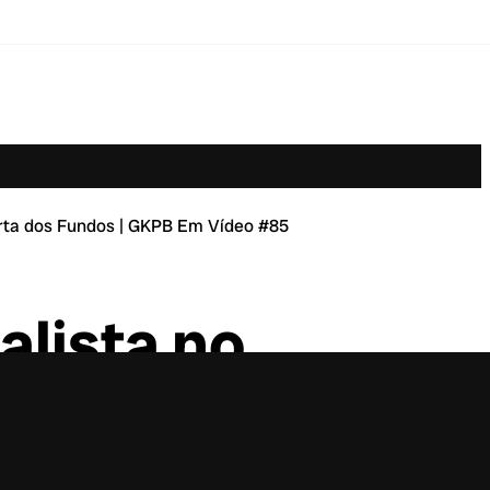
orta dos Fundos | GKPB Em Vídeo #85
alista no
Porta dos