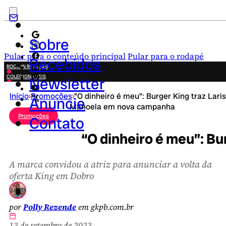
Sobre
Pular para o conteúdo principal
Pular para o rodapé
Recebidos
ROCK IN RIO 2026
COLECIONÁVEIS
Newsletter
FESTA JUNINA
Início
›
Promoções
›
"O dinheiro é meu": Burger King traz Lari
NOVIDADES
Anuncie
Manoela em nova campanha
CAMPANHAS CRIATIVAS
Promoções
Contato
“O dinheiro é meu”: B
A marca convidou a atriz para anunciar a volta da
oferta King em Dobro
por
Polly Rezende
em gkpb.com.br
13 de setembro de 2023