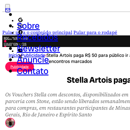
Sobre
Pular para o conteúdo principal
Pular para o rodapé
Recebidos
ROCK IN RIO 2026
COLECIONÁVEIS
Newsletter
FESTA JUNINA
Início
›
Publicidade
›
Stella Artois paga R$ 50 para público ir 
NOVIDADES
Anuncie
encontros marcados
CAMPANHAS CRIATIVAS
Publicidade
Contato
Stella Artois pag
Os Vouchers Stella com descontos, disponibilizados em
parceria com Stone, estão sendo liberados semanalmen
para compras, em restaurantes participantes de Minas
Gerais, Rio de Janeiro e Espírito Santo