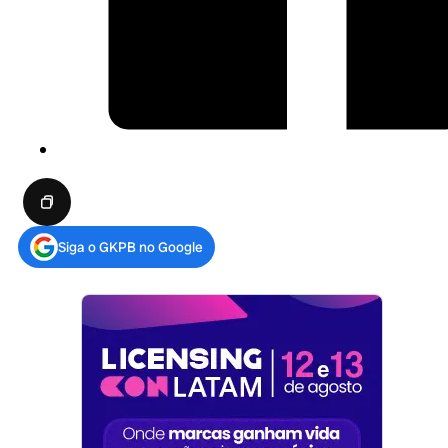
Siga o GKPB no Google