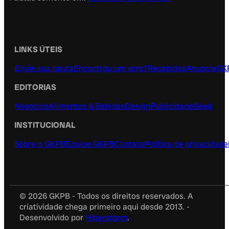
LINKS ÚTEIS
Envie sua pauta
Encontrou um erro?
Recebidos
Anuncie
GK
EDITORIAS
Negócios
Alimentos & Bebidas
Design
Publicidade
Geek
INSTITUCIONAL
Sobre o GKPB
Equipe GKPB
Contato
Política de privacidade
© 2026 GKPB - Todos os direitos reservados. A
criatividade chega primeiro aqui desde 2013. -
Desenvolvido por
Hiperstorm
.