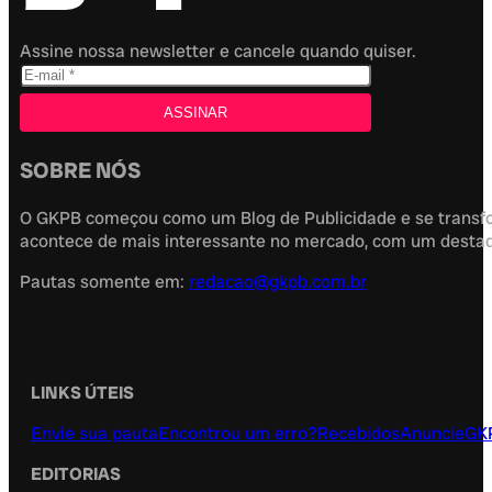
Assine nossa newsletter e cancele quando quiser.
SOBRE NÓS
O GKPB começou como um Blog de Publicidade e se transfor
acontece de mais interessante no mercado, com um destaque
Pautas somente em:
redacao@gkpb.com.br
LINKS ÚTEIS
Envie sua pauta
Encontrou um erro?
Recebidos
Anuncie
GK
EDITORIAS