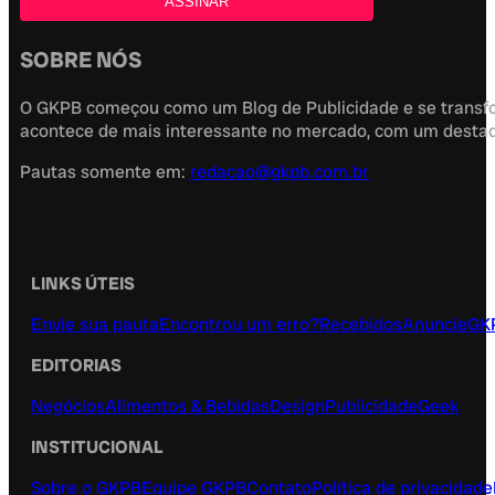
SOBRE NÓS
O GKPB começou como um Blog de Publicidade e se transfor
acontece de mais interessante no mercado, com um destaque
Pautas somente em:
redacao@gkpb.com.br
LINKS ÚTEIS
Envie sua pauta
Encontrou um erro?
Recebidos
Anuncie
GK
EDITORIAS
Negócios
Alimentos & Bebidas
Design
Publicidade
Geek
INSTITUCIONAL
Sobre o GKPB
Equipe GKPB
Contato
Política de privacidade