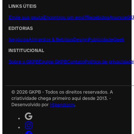
LINKS ÚTEIS
Envie sua pauta
Encontrou um erro?
Recebidos
Anuncie
GK
EDITORIAS
Negócios
Alimentos & Bebidas
Design
Publicidade
Geek
INSTITUCIONAL
Sobre o GKPB
Equipe GKPB
Contato
Política de privacidade
© 2026 GKPB - Todos os direitos reservados. A
criatividade chega primeiro aqui desde 2013. -
Desenvolvido por
Hiperstorm
.