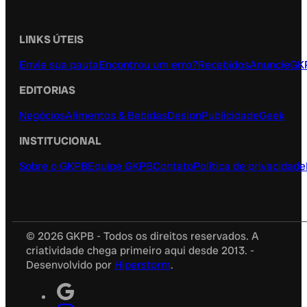
LINKS ÚTEIS
Envie sua pauta
Encontrou um erro?
Recebidos
Anuncie
GK
EDITORIAS
Negócios
Alimentos & Bebidas
Design
Publicidade
Geek
INSTITUCIONAL
Sobre o GKPB
Equipe GKPB
Contato
Política de privacidade
© 2026 GKPB - Todos os direitos reservados. A
criatividade chega primeiro aqui desde 2013. -
Desenvolvido por
Hiperstorm
.