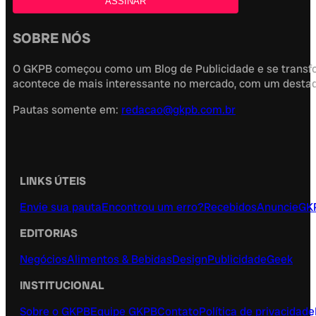
SOBRE NÓS
O GKPB começou como um Blog de Publicidade e se transfor
acontece de mais interessante no mercado, com um destaque
Pautas somente em:
redacao@gkpb.com.br
LINKS ÚTEIS
Envie sua pauta
Encontrou um erro?
Recebidos
Anuncie
GK
EDITORIAS
Negócios
Alimentos & Bebidas
Design
Publicidade
Geek
INSTITUCIONAL
Sobre o GKPB
Equipe GKPB
Contato
Política de privacidade