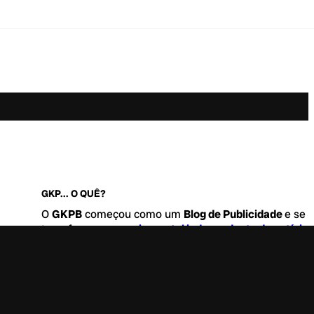
GKP... O QUÊ?
O
GKPB
começou como um
Blog de Publicidade
e se
transformou no
maior portal independente de notícia
Marketing e Comunicação do Brasil
.
Este é um lugar para abordar tudo o que acontece d
interessante no mercado, com um destaque para pau
de
diversidade, geração Z
e
universo geek
. Entre, tire