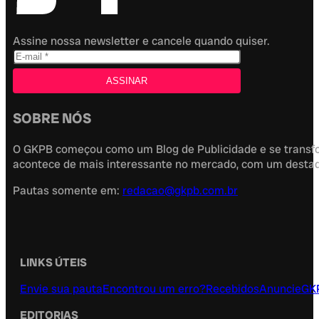
Assine nossa newsletter e cancele quando quiser.
SOBRE NÓS
O GKPB começou como um Blog de Publicidade e se transfor
acontece de mais interessante no mercado, com um destaque
Pautas somente em:
redacao@gkpb.com.br
LINKS ÚTEIS
Envie sua pauta
Encontrou um erro?
Recebidos
Anuncie
GK
EDITORIAS