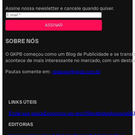
Assine nossa newsletter e cancele quando quiser.
SOBRE NÓS
O GKPB começou como um Blog de Publicidade e se transfor
acontece de mais interessante no mercado, com um destaque
Pautas somente em:
redacao@gkpb.com.br
LINKS ÚTEIS
Envie sua pauta
Encontrou um erro?
Recebidos
Anuncie
GK
EDITORIAS