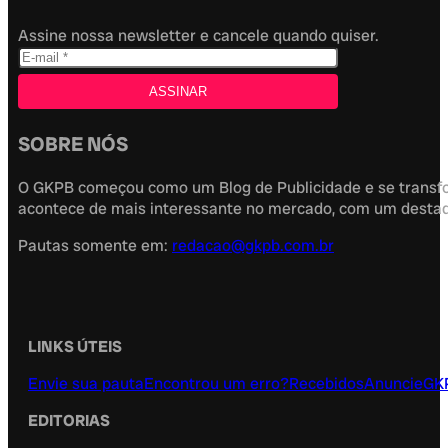
Assine nossa newsletter e cancele quando quiser.
SOBRE NÓS
O GKPB começou como um Blog de Publicidade e se transfor
acontece de mais interessante no mercado, com um destaque
Pautas somente em:
redacao@gkpb.com.br
LINKS ÚTEIS
Envie sua pauta
Encontrou um erro?
Recebidos
Anuncie
GK
EDITORIAS