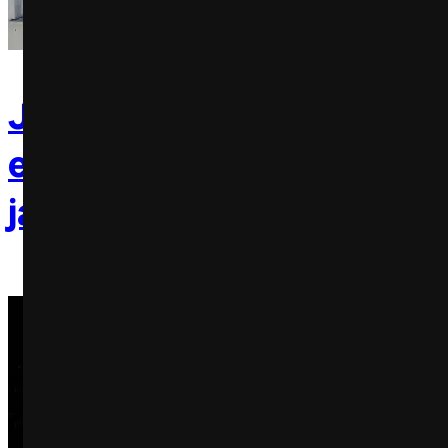
Jornal O Globo usa drone 
entrevistar personalidade
janela