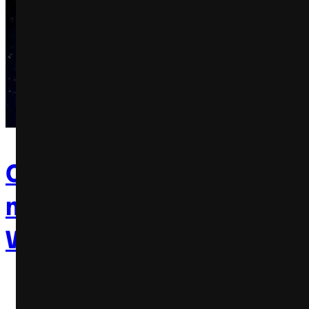
Covergirl lança linha de
maquiagens inspirada em 
Wars