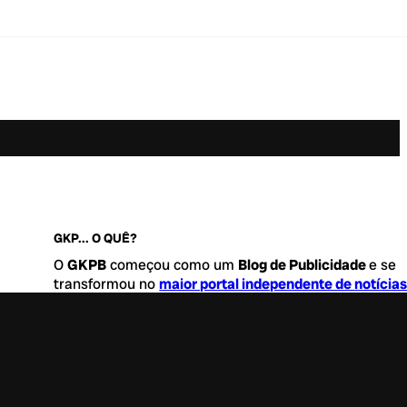
GKP... O QUÊ?
O
GKPB
começou como um
Blog de Publicidade
e se
transformou no
maior portal independente de notícia
Marketing e Comunicação do Brasil
.
Este é um lugar para abordar tudo o que acontece d
interessante no mercado, com um destaque para pau
de
diversidade, geração Z
e
universo geek
. Entre, tire
sapatos e sinta-se a vontade.