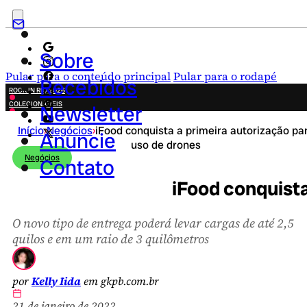
Sobre
Pular para o conteúdo principal
Pular para o rodapé
Recebidos
ROCK IN RIO 2026
COLECIONÁVEIS
Newsletter
FESTA JUNINA
Início
›
Negócios
›
iFood conquista a primeira autorização pa
NOVIDADES
Anuncie
uso de drones
CAMPANHAS CRIATIVAS
Negócios
Contato
iFood conquista
O novo tipo de entrega poderá levar cargas de até 2,5
quilos e em um raio de 3 quilômetros
por
Kelly Iida
em gkpb.com.br
21 de janeiro de 2022