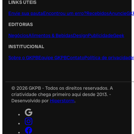
LINKS ÚTEIS
Envie sua pauta
Encontrou um erro?
Recebidos
Anuncie
GK
EDITORIAS
Negócios
Alimentos & Bebidas
Design
Publicidade
Geek
INSTITUCIONAL
Sobre o GKPB
Equipe GKPB
Contato
Política de privacidade
© 2026 GKPB - Todos os direitos reservados. A
criatividade chega primeiro aqui desde 2013. -
Desenvolvido por
Hiperstorm
.