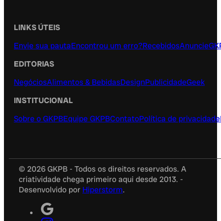
LINKS ÚTEIS
Envie sua pauta
Encontrou um erro?
Recebidos
Anuncie
GK
EDITORIAS
Negócios
Alimentos & Bebidas
Design
Publicidade
Geek
INSTITUCIONAL
Sobre o GKPB
Equipe GKPB
Contato
Política de privacidade
© 2026 GKPB - Todos os direitos reservados. A
criatividade chega primeiro aqui desde 2013. -
Desenvolvido por
Hiperstorm
.