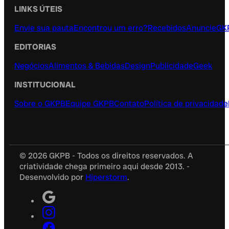
LINKS ÚTEIS
Envie sua pauta
Encontrou um erro?
Recebidos
Anuncie
GK
EDITORIAS
Negócios
Alimentos & Bebidas
Design
Publicidade
Geek
INSTITUCIONAL
Sobre o GKPB
Equipe GKPB
Contato
Política de privacidade
© 2026 GKPB - Todos os direitos reservados. A
criatividade chega primeiro aqui desde 2013. -
Desenvolvido por
Hiperstorm
.