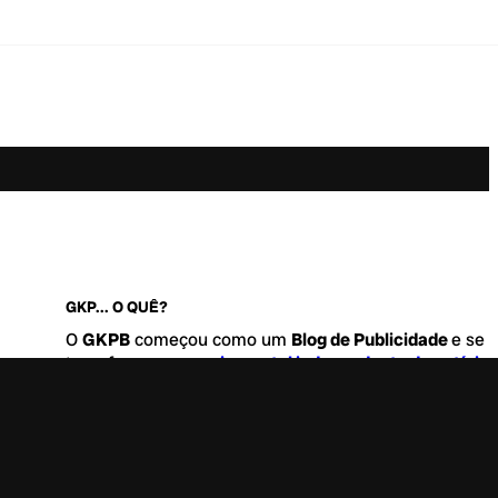
GKP... O QUÊ?
O
GKPB
começou como um
Blog de Publicidade
e se
transformou no
maior portal independente de notícia
Marketing e Comunicação do Brasil
.
Este é um lugar para abordar tudo o que acontece d
interessante no mercado, com um destaque para pau
de
diversidade, geração Z
e
universo geek
. Entre, tire