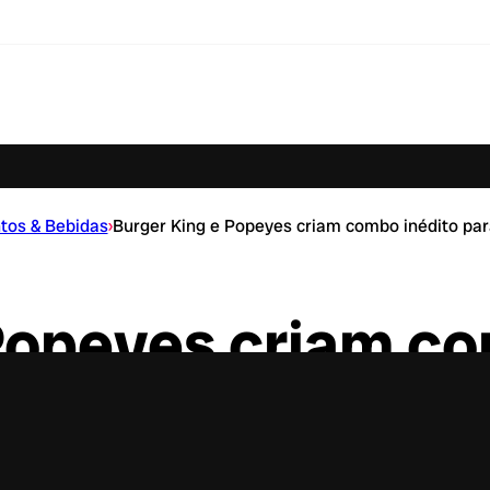
tos & Bebidas
›
Burger King e Popeyes criam combo inédito pa
Popeyes criam co
 o Dia da Amizad