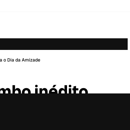
ra o Dia da Amizade
mbo inédito
e