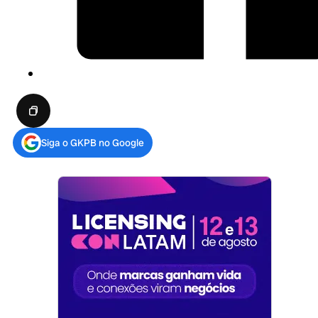
Siga o GKPB no Google