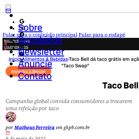
Sobre
Pular para o conteúdo principal
Pular para o rodapé
Recebidos
ROCK IN RIO 2026
COLECIONÁVEIS
Newsletter
FESTA JUNINA
Início
›
Alimentos & Bebidas
›
Taco Bell dá taco grátis em aç
NOVIDADES
Anuncie
"Taco Swap"
CAMPANHAS CRIATIVAS
Alimentos & Bebidas
Contato
Taco Bell
Campanha global convida consumidores a trocarem
uma refeição por taco
por
Matheus Ferreira
em gkpb.com.br
9 de maio de 2022