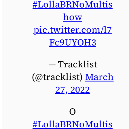
#LollaBRNoMultis
how
pic.twitter.com/l7
Fc9UYOH3
— Tracklist
(@tracklist)
March
27, 2022
O
#LollaBRNoMultis