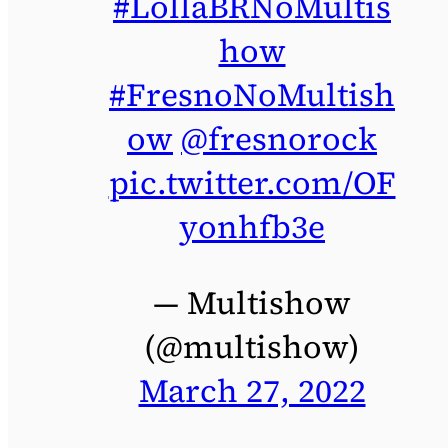
#LollaBRNoMultis
how
#FresnoNoMultish
ow
@fresnorock
pic.twitter.com/OF
yonhfb3e
— Multishow
(@multishow)
March 27, 2022