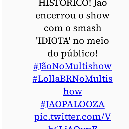
HISTÓRICO! Jão
encerrou o show
com o smash
'IDIOTA' no meio
do público!
#JãoNoMultishow
#LollaBRNoMultis
how
#JAOPALOOZA
pic.twitter.com/V