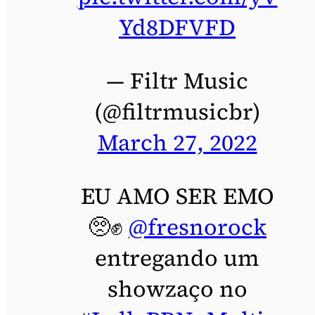
Yd8DFVFD
— Filtr Music
(@filtrmusicbr)
March 27, 2022
EU AMO SER EMO
🥺✊
@fresnorock
entregando um
showzaço no