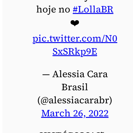
hoje no
#LollaBR
❤️
pic.twitter.com/N0
SxSRkp9E
— Alessia Cara
Brasil
(@alessiacarabr)
March 26, 2022