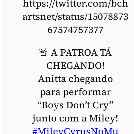
https://twitter.com/bch
artsnet/status/15078873
67574757377
🚨 A PATROA TÁ
CHEGANDO!
Anitta chegando
para performar
“Boys Don’t Cry”
junto com a Miley!
#MileyCyrusNoMu