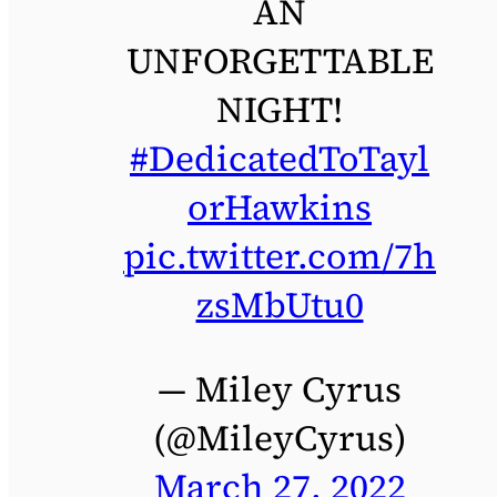
AN
UNFORGETTABLE
NIGHT!
#DedicatedToTayl
orHawkins
pic.twitter.com/7h
zsMbUtu0
— Miley Cyrus
(@MileyCyrus)
March 27, 2022