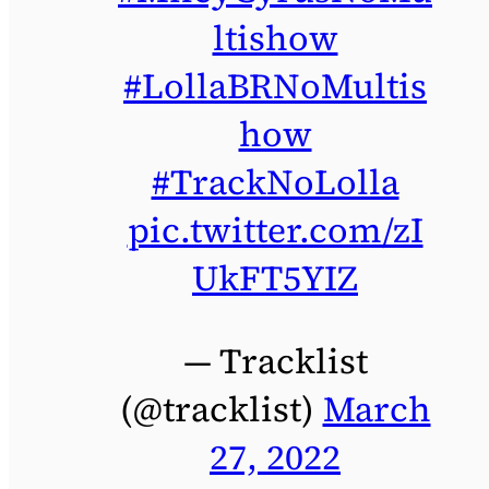
ltishow
#LollaBRNoMultis
how
#TrackNoLolla
pic.twitter.com/zI
UkFT5YIZ
— Tracklist
(@tracklist)
March
27, 2022