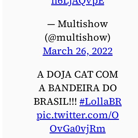
h6LjAQvpE
— Multishow
(@multishow)
March 26, 2022
A DOJA CAT COM
A BANDEIRA DO
BRASIL!!!
#LollaBR
pic.twitter.com/O
OvGa0vjRm