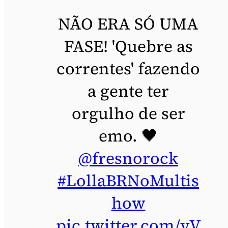
NÃO ERA SÓ UMA
FASE! 'Quebre as
correntes' fazendo
a gente ter
orgulho de ser
emo. 🖤
@fresnorock
#LollaBRNoMultis
how
pic.twitter.com/yV