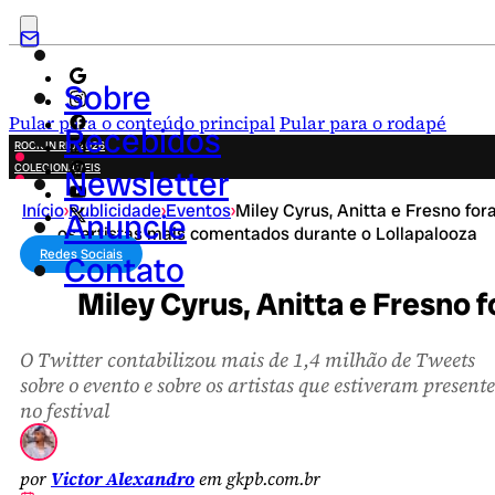
Sobre
Pular para o conteúdo principal
Pular para o rodapé
Recebidos
ROCK IN RIO 2026
COLECIONÁVEIS
Newsletter
FESTA JUNINA
Início
›
Publicidade
›
Eventos
›
Miley Cyrus, Anitta e Fresno fo
NOVIDADES
Anuncie
os artistas mais comentados durante o Lollapalooza
CAMPANHAS CRIATIVAS
Redes Sociais
Contato
Miley Cyrus, Anitta e Fresno 
O Twitter contabilizou mais de 1,4 milhão de Tweets
sobre o evento e sobre os artistas que estiveram presente
no festival
por
Victor Alexandro
em gkpb.com.br