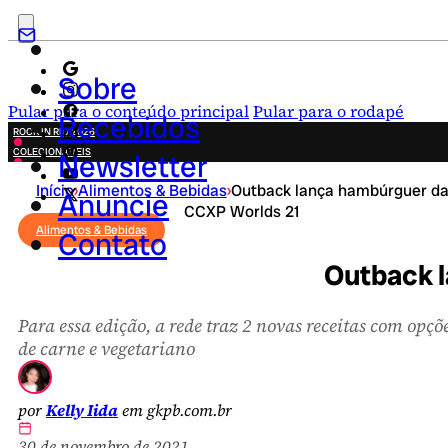
Sobre
Pular para o conteúdo principal
Pular para o rodapé
Recebidos
ROCK IN RIO 2026
COLECIONÁVEIS
Newsletter
FESTA JUNINA
Início
›
Alimentos & Bebidas
›
Outback lança hambúrguer d
NOVIDADES
Anuncie
CCXP Worlds 21
CAMPANHAS CRIATIVAS
Alimentos & Bebidas
Contato
Outback 
Para essa edição, a rede traz 2 novas receitas com opçõ
de carne e vegetariano
por
Kelly Iida
em gkpb.com.br
30 de novembro de 2021