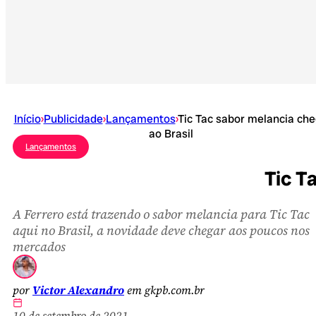
Início
›
Publicidade
›
Lançamentos
›
Tic Tac sabor melancia ch
ao Brasil
Lançamentos
Tic T
A Ferrero está trazendo o sabor melancia para Tic Tac
aqui no Brasil, a novidade deve chegar aos poucos nos
mercados
por
Victor Alexandro
em gkpb.com.br
10 de setembro de 2021