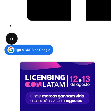
Siga o GKPB no Google