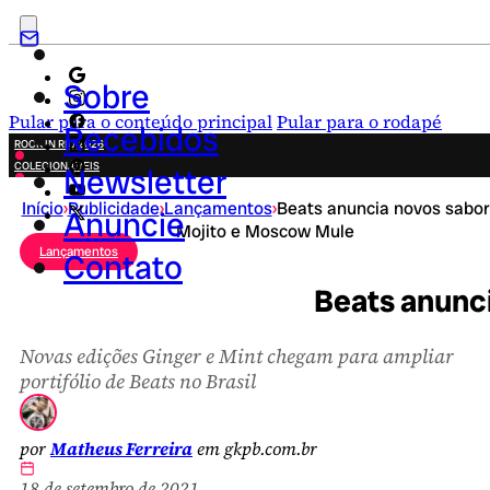
Sobre
Pular para o conteúdo principal
Pular para o rodapé
Recebidos
ROCK IN RIO 2026
COLECIONÁVEIS
Newsletter
FESTA JUNINA
Início
›
Publicidade
›
Lançamentos
›
Beats anuncia novos sabo
NOVIDADES
Anuncie
Mojito e Moscow Mule
CAMPANHAS CRIATIVAS
Lançamentos
Contato
Beats anunc
Novas edições Ginger e Mint chegam para ampliar
portifólio de Beats no Brasil
por
Matheus Ferreira
em gkpb.com.br
18 de setembro de 2021